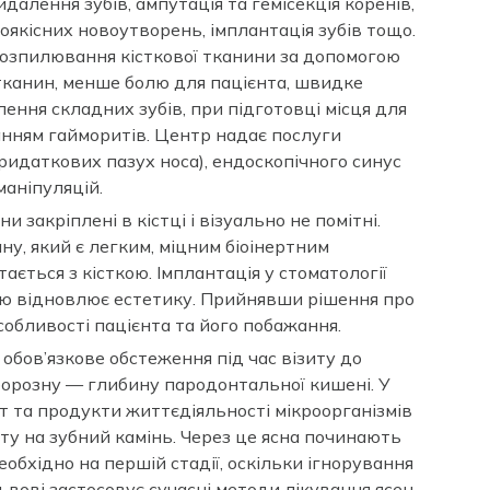
далення зубів, ампутація та гемісекція коренів,
роякісних новоутворень, імплантація зубів тощо.
 розпилювання кісткової тканини за допомогою
тканин, менше болю для пацієнта, швидке
ення складних зубів, при підготовці місця для
ванням гайморитів. Центр надає послуги
придаткових пазух носа), ендоскопічного синус
маніпуляцій.
 закріплені в кістці і візуально не помітні.
у, який є легким, міцним біоінертним
ається з кісткою. Імплантація у стоматології
стю відновлює естетику. Прийнявши рішення про
собливості пацієнта та його побажання.
обов’язкове обстеження під час візиту до
 борозну — глибину пародонтальної кишені. У
іт та продукти життєдіяльності мікроорганізмів
у на зубний камінь. Через це ясна починають
обхідно на першій стадії, оскільки ігнорування
вові застосовує сучасні методи лікування ясен,