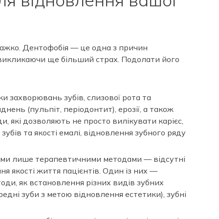
важко. Дентофобія — це одна з причин
 викликаючи ще більший страх. Подолати його
и захворювань зубів, слизової рота та
нень (пульпіт, періодонтит), ерозії, а також
и, які дозволяють не просто вилікувати карієс,
убів та якості емалі, відновлення зубного ряду
леми лише терапевтичними методами — відсутні
я якості життя пацієнтів. Один із них —
тоди, як встановлення різних видів зубних
редні зуби з метою відновлення естетики), зубні