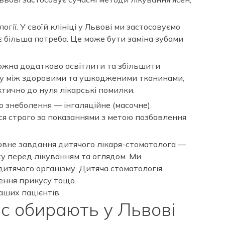
ії. У своїй клініці у Львові ми застосовуємо
є більша потреба. Це може бути заміна зубами
можна додатково освітлити та збільшити
межу між здоровими та ушкодженими тканинами,
ктично до нуля лікарські помилки.
о знеболення — інгаляційне (масочне),
ся строго за показаннями з метою позбавлення
ловне завдання дитячого лікаря-стоматолога —
у перед лікуванням та оглядом. Ми
дитячого організму. Дитяча стоматологія
лення прикусу тощо.
аших пацієнтів.
ас обирають у Львові