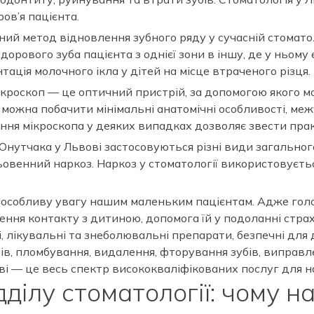
ов’я пацієнта.
ий метод відновлення зубного ряду у сучасній стоматолог
рового зуба пацієнта з однієї зони в іншу, де у ньому 
ація молочного ікла у дітей на місце втраченого різця.
ікроскоп — це оптичний пристрій, за допомогою якого 
у можна побачити мінімальні анатомічні особливості, 
тання мікроскопа у деяких випадках дозволяє звести пра
а Онутчака у Львові застосовуються різні види загальног
овенний наркоз. Наркоз у стоматології використовуєть
мо особливу увагу нашим маленьким пацієнтам. Адже го
ння контакту з дитиною, допомога їй у подоланні страх
лікувальні та знеболювальні препарати, безпечні для 
убів, пломбування, видалення, фторування зубів, виправ
ові — це весь спектр висококваліфікованих послуг для н
ділу стоматології: чому н