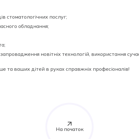
ів стоматологічних послуг;
часного обладнання;
та;
, запровадження новітніх технологій, використання суча
ше та ваших дітей в руках справжніх професіоналів!
На початок