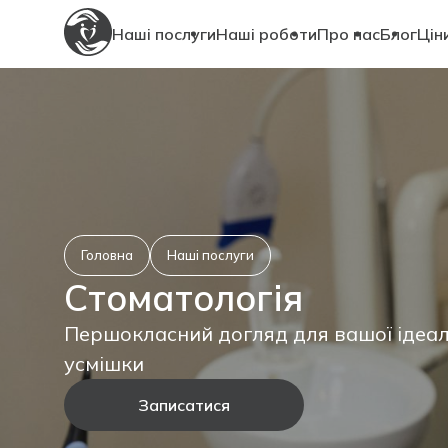
Наші послуги
Наші роботи
Про нас
Блог
Цін
Індивідуальний підхід для здоров’я ваших вух, горла та носа
Головна
Наші послуги
Стоматологія
Першокласний догляд для вашої ідеал
усмішки
Записатися