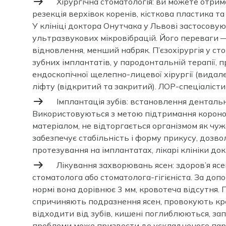
Хірургічна стоматологія: ви можете отрима
резекція верхівок коренів, кісткова пластика т
У клініці доктора Онутчака у Львові застосову
ультразвукових мікровібрацій. Його переваги 
відновлення, менший набряк. П’єзохірургія у ст
зубних імплантатів, у пародонтальній терапії,
ендоскопічної щелепно-лицевої хірургії (видале
ліфту (відкритий та закритий). ЛОР-спеціаліст
Імплантація зубів: встановлення дентальни
Використовуються з метою підтримання коронок,
матеріалом, не відторгається організмом як чужо
забезпечує стабільність і форму прикусу, доз
протезування на імплантатах, лікарі клініки до
Лікування захворювань ясен: здоров’я ясе
стоматолога або стоматолога-гігієніста. За до
нормі вона дорівнює 3 мм, кровотеча відсутня. 
спричиняють подразнення ясен, провокують кро
відходити від зубів, кишені поглиблюються, зап
проблеми може призвести до ускладненого парод