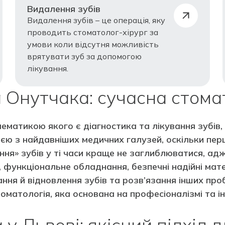
Видалення зубів
Видалення зубів – це операція, яку
проводить стоматолог-хірург за
умови коли відсутня можливість
врятувати зуб за допомогою
лікування.
а Онутчака: сучасна стомат
ематикою якого є діагностика та лікування зубів,
єю з найдавніших медичних галузей, оскільки перш
ування» зубів у ті часи краще не заглиблюватися, 
ї, функціональне обладнання, безпечні надійні мат
ання й відновлення зубів та розв’язання інших про
оматологія, яка основана на професіоналізмі та 
у Львові: якісний підхід 