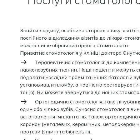
Знайти людину, особливо старшого віку, яка б 
постійного відкладання візитів до лікаря-сто
можна лише обравши гарного стоматолога.
Приватна стоматологія у клініці доктора Онутча
Терапевтична стоматологія: до компетенц
навколозубних тканин. Наші пацієнти можуть ско
подолати наслідки травм та інших патологій зуб
установивши пломбу, а повністю реставрувати з
тощо). Ви можете звернутися до наших стомато
Ортопедична стоматологія: таке лікуван
один або кілька зубів. Сучасна стоматологія ви
встановлення імплантатів. Також ортопедична ст
коронок (металевих, керамічних, металокерамічни
протези (знімні та бюгельні).