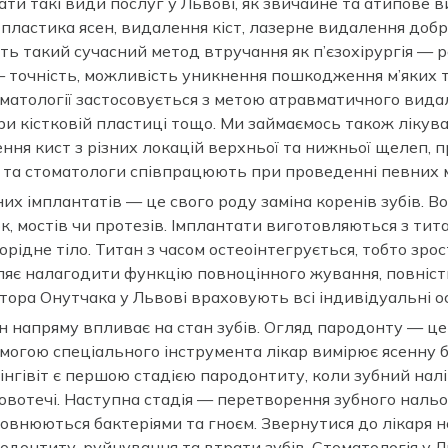
ти такі види послуг у Львові, як звичайне та атипове ви
а пластика ясен, видалення кіст, лазерне видалення доб
ють такий сучасний метод втручання як п’єзохірургія —
— точність, можливість уникнення пошкодження м’яких 
оматології застосовується з метою атравматичного видал
 при кістковій пластиці тощо. Ми займаємось також ліку
ння кист з різних локацій верхньої та нижньої щелеп, 
и та стоматологи співпрацюють при проведенні певних 
х імплантатів — це свого роду заміна коренів зубів. Вони
 мостів чи протезів. Імплантати виготовляються з титан
рідне тіло. Титан з часом остеоінтегрується, тобто зрост
воляє налагодити функцію повноцінного жування, повні
ктора Онутчака у Львові враховують всі індивідуальні о
н напряму впливає на стан зубів. Огляд пародонту — це 
помогою спеціального інструмента лікар вимірює ясенну
Гінгівіт є першою стадією пародонтиту, коли зубний нал
вотечі. Наступна стадія — перетворення зубного нальот
овнюються бактеріями та гноєм. Звернутися до лікаря не
онтиту, руйнування та втрати зубів. Стоматологія у Ль