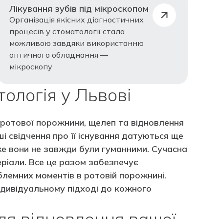
Лікування зубів під мікроскопом
Організація якісних діагностичних
процесів у стоматології стала
можливою завдяки використанню
оптичного обладнання —
мікроскопу
ологія у Львові
 ротової порожнини, щелеп та відновлення
і свідчення про її існування датуються ще
адже вони не завжди були гуманними. Сучасна
еріали. Все це разом забезпечує
блемних моментів в ротовій порожнині.
індивідуальному підході до кожного
для відновлення вашої