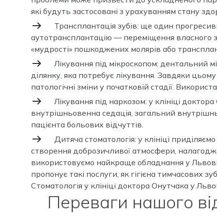
які будуть застосовані з урахуванням стану здор
Трансплантація зубів: ще один прогресивн
аутотрансплантацію — переміщення власного здо
«мудрості» пошкоджених молярів або трансплант
Лікування під мікроскопом: дентальний м
ділянку, яка потребує лікування. Завдяки цьом
патологічні зміни у початковій стадії. Викорис
Лікування під наркозом: у клініці доктор
внутрішньовенна седація, загальний внутрішнь
пацієнта больових відчуттів.
Дитяча стоматологія: у клініці приділяє
створення доброзичливої атмосфери, налагодже
використовуємо найкраще обладнання у Львові, 
пропонує такі послуги, як гігієна тимчасових з
Стоматологія у клініці доктора Онутчака у Льв
Переваги нашого від