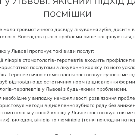
посмішки
не мала травматичного досвіду лікування зубів, досить 
матолога. Внаслідок цього проблеми лише погіршуються,
ка у Львові пропонує такі види послуг:
ії лікарів стоматологів-терапевтів входить профілактик
ристатися послугами з лікування карієсу та його усклад
ів. Терапевтична стоматологія застосовує сучасні метод
уб відповідно до естетичних норм (відновлення форми з
логів-терапевтів у Львові з будь-якими проблемами.
ня необхідне у випадку неможливості розв’язання проб
користовує методи відновлення зубного ряду без зниженн
оматологія у нашій клініці у Львові застосовує такі ме
х), вкладок, вінірів та люмінірів (тонкі накладки на пе