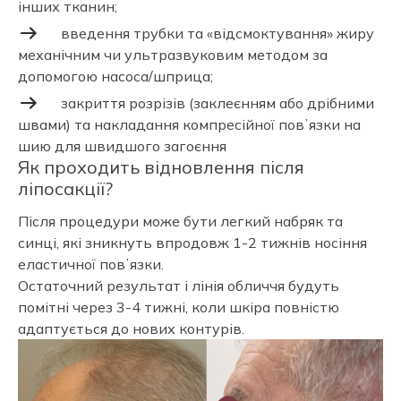
інших тканин;
введення трубки та «відсмоктування» жиру
механічним чи ультразвуковим методом за
допомогою насоса/шприца;
закриття розрізів (заклеєнням або дрібними
швами) та накладання компресійної повʼязки на
шию для швидшого загоєння
Як проходить відновлення після
ліпосакції?
Після процедури може бути легкий набряк та
синці, які зникнуть впродовж 1-2 тижнів носіння
еластичної повʼязки.
Остаточний результат і лінія обличчя будуть
помітні через 3-4 тижні, коли шкіра повністю
адаптується до нових контурів.