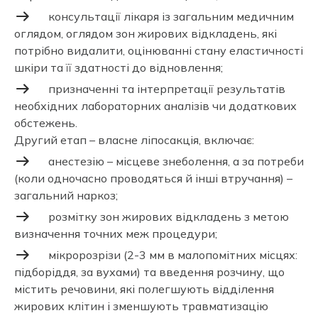
консультації лікаря із загальним медичним
оглядом, оглядом зон жирових відкладень, які
потрібно видалити, оцінюванні стану еластичності
шкіри та її здатності до відновлення;
призначенні та інтерпретації результатів
необхідних лабораторних аналізів чи додаткових
обстежень.
Другий етап – власне ліпосакція, включає:
анестезію – місцеве знеболення, а за потреби
(коли одночасно проводяться й інші втручання) –
загальний наркоз;
розмітку зон жирових відкладень з метою
визначення точних меж процедури;
мікророзрізи (2-3 мм в малопомітних місцях:
підборіддя, за вухами) та введення розчину, що
містить речовини, які полегшують відділення
жирових клітин і зменшують травматизацію