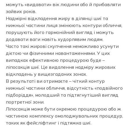
можуть «видавати» вік людини або й прибавляти
зайвих років.
Надмірні відкладення жиру в ділянці шиї та
нижньої частини лиця змінюють контури обличчя,
порушують його гармонійний вигляд і можуть
додавати ваги навіть худорлявим людям.
Часто такі жирові скупчення неможливо усунути
дієтою чи фізичними навантаженнями. У цих
випадках ефективною процедурою буде –
ліпосакція шиї. Це видалення надміру жирових
відкладень у вищезгаданих зонах.
В результаті ви отримаєте – чіткий контур
нижньої частини обличчя, відсутність «подвійного
підборіддя», молодший та підтягнутіший вигляд
портретної зони.
Ліпосакція може бути окремою процедурою або ж
частиною комплексу омолоджувальних процедур,
таких як фейсліфтинг і підтяжка шиї.