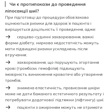
Чи є протипокази до проведення
ліпосакції шиї?
При підготовці до процедури обов’язково
оцінюються ризики для здоровʼя пацієнта і
вирішується доцільність її проведення, адже:
серцево-судинні захворювання, важкі
форми діабету, ниркова недостатність можуть
мати підвищені ризики ускладнень після
втручання;
захворювання, що порушують згортання
крові (тромбози, гемофілія) підвищують
імовірність виникнення кровотечі або утворення
тромбів;
знижена еластичність, провисання шкіри
може не дати бажаного естетичного результату і
потребувати додаткової підтяжки (ліфтингу) шиї.
пацієнти з ожирінням можуть не отримати