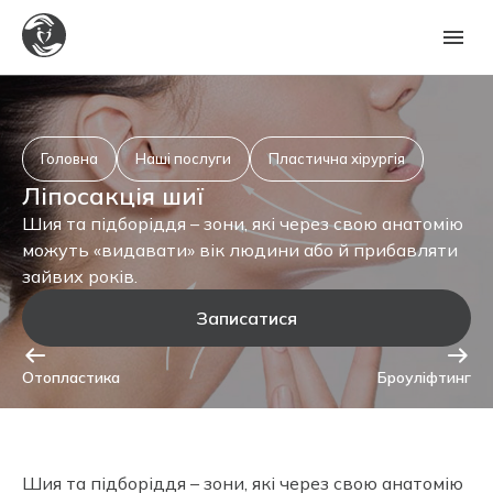
Ексклюзивний підхід для вашої ідеальної зовнішності
Унікальний та сучасний догляд для краси вашого обличчя.
Першокласний догляд для вашої ідеальної усмішки
Професійний підхід для безпечної хірургії та відновлення.
Індивідуальний підхід для здоров’я ваших вух, горла та носа
Комплексний догляд для відновлення ваших суглобів і кісток
Отримати консультацію
Головна
Наші послуги
Пластична хірургія
Ліпосакція шиї
Шия та підборіддя – зони, які через свою анатомію
можуть «видавати» вік людини або й прибавляти
зайвих років.
Записатися
Отопластика
Броуліфтинг
Шия та підборіддя – зони, які через свою анатомію